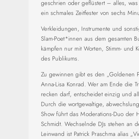
geschrien oder geflüstert – alles, wa
ein schmales Zeitfester von sechs Min
Verkleidungen, Instrumente und sonst
Slam-Poet*innen aus dem gesam
ten 
kämpfen nur mit Worten,
Stimm- und K
des
Publikums.
Zu gewinnen gibt es den „Goldenen Po
Anna-Lisa Konrad. Wer am Ende die T
recken darf, entscheidet einzig und al
Durch die wortgewaltige, abwechslungsr
Show führt das Moderations-Duo der 
Schmidt. Wechselnde DJs stehen an den
Leinwand ist Patrick Praschma alias „Vi