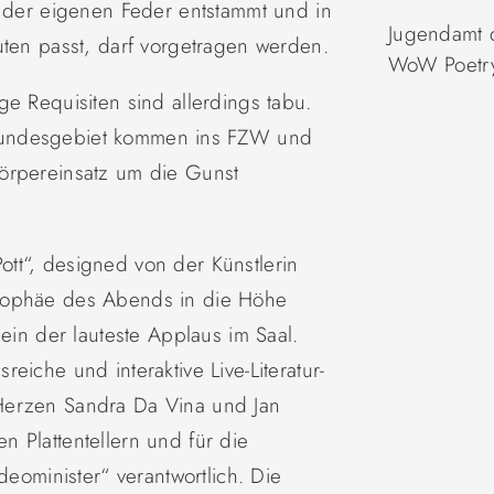
s der eigenen Feder
entstammt und in
Jugendamt d
uten passt,
darf vorgetragen werden.
WoW Poetr
ige
Requisiten sind allerdings tabu.
Bundesgebiet kommen ins FZW und
örpereinsatz um die Gunst
tt“, designed von der Künstlerin
rophäe des Abends in die Höhe
lein der lauteste Applaus im Saal.
eiche und interaktive Live-Literatur-
Herzen Sandra Da Vina und Jan
 Plattentellern und für die
deominister“ verantwortlich. Die