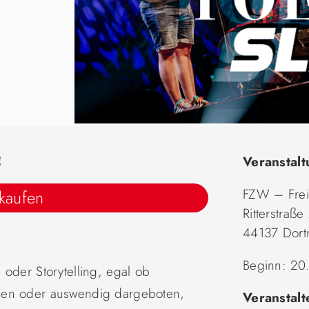
€
Veranstalt
FZW – Frei
 kaufen
Ritterstraße
44137 Dor
Beginn: 20.
 oder Storytelling, egal ob
sen oder auswendig darge
boten,
Veranstalt