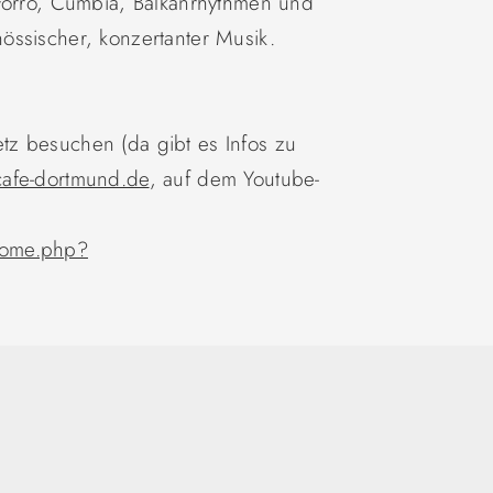
 Forro, Cumbia, Balkanrhythmen und
össischer, konzertanter Musik.
z besuchen (da gibt es Infos zu
afe-dortmund.de
, auf dem Youtube-
home.php?