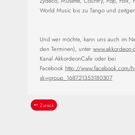
Zydeco, Musette, Country, Pop, Folk,
World Music bis zu Tango und zeitgen
Und wer möchte, kann uns auch im Net
den Terminen), unter
www.akkordeon-c
Kanal AkkordeonCafe oder bei
Facebook
http://www.facebook.com/
sk=group_168721353180307
Zurück