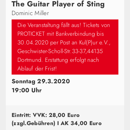
The Guitar Player of Sting
Dominic Miller
Die Veranstaltung fällt aus! Tickets von
PROTICKET mit Bankverbindung bis
30.04.2020 per Post an Kul(P)ur e.V.,
Geschwister-Scholl-Str.33-37,44135
Dortmund. Erstattung erfolgt nach
Ablauf der Frist!
Sonntag 29.3.2020
19:00 Uhr
Eintritt: VVK: 28,00 Euro
(zzgl.Gebühren) I AK 34,00 Euro