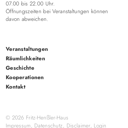
07.00 bis 22.00 Uhr.
Öffnungszeiten bei Veranstaltungen können
davon abweichen.
Navigation
Veranstaltungen
überspringen
Räumlichkeiten
Geschichte
Kooperationen
Kontakt
© 2026 Fritz-Henßler-Haus
Impressum
,
Datenschutz
,
Disclaimer
,
Login