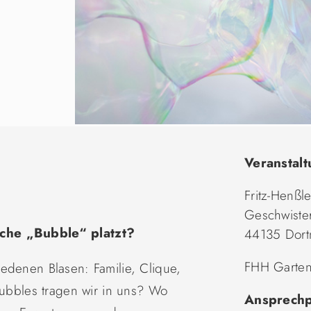
Veranstalt
Fritz-Henßl
Geschwister
iche „Bubble“ platzt?
44135 Dor
FHH Garten
edenen Blasen: Familie, Clique,
Bubbles tragen wir in uns? Wo
Ansprechp