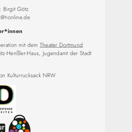
 Birgit Götz
z@t-online.de
er*innen
peration mit dem
Theater Dortmund
tz-Henßler-Haus, Jugendamt der Stadt
von Kulturrucksack NRW