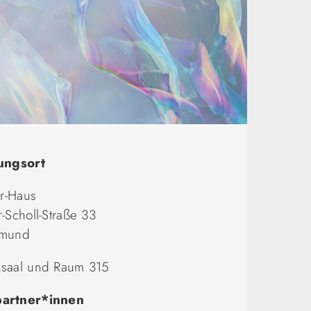
ungsort
er-Haus
-Scholl-Straße 33
tmund
saal und Raum 315
artner*innen