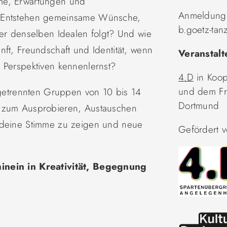
me, Erwartungen und
Anmeldung:
? Entstehen gemeinsame Wünsche,
b.goetz-tan
der denselben Idealen folgt? Und wie
nft, Freundschaft und Identität, wenn
Veranstalt
 Perspektiven kennenlernst?
4.D
in Koo
und dem Fri
r getrennten Gruppen von 10 bis 14
Dortmund
m zum Ausprobieren, Austauschen
h deine Stimme zu zeigen und neue
Gefördert 
inein in Kreativität, Begegnung