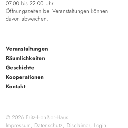
07.00 bis 22.00 Uhr.
Öffnungszeiten bei Veranstaltungen können
davon abweichen.
Navigation
Veranstaltungen
überspringen
Räumlichkeiten
Geschichte
Kooperationen
Kontakt
© 2026 Fritz-Henßler-Haus
Impressum
,
Datenschutz
,
Disclaimer
,
Login