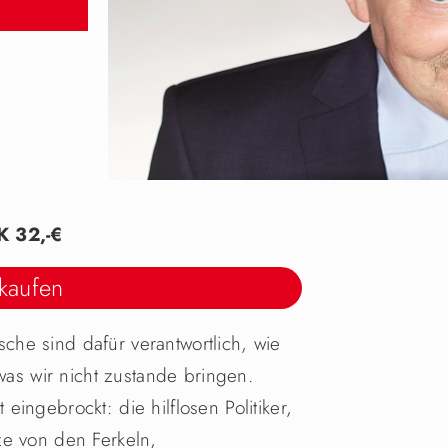
K 32,-€
 kaufen
he sind dafür verantwortlich, wie
 was wir nicht zustande bringen.
ingebrockt: die hilflosen Politiker,
ze von den Ferkeln,