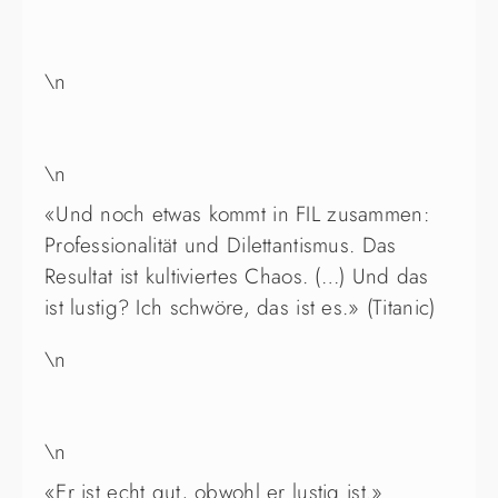
\n
\n
«
Und noch etwas kommt in FIL zusammen:
Professionalität und Dilettantismus. Das
Resultat ist kultiviertes Chaos. (…) Und das
ist lustig? Ich schwöre, das ist es.
» (Titanic)
\n
\n
«
Er ist echt gut, obwohl er lustig ist.
»